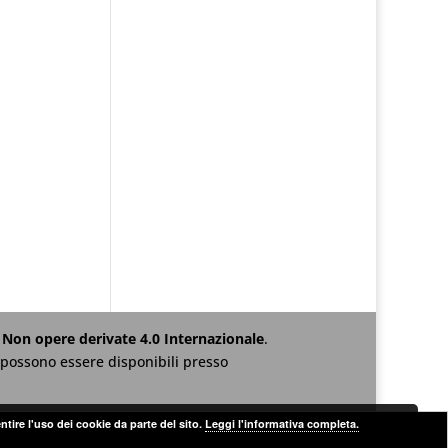
Non opere derivate 4.0 Internazionale
.
za possono essere disponibili presso
ntire l'uso dei cookie da parte del sito.
Leggi l'informativa completa.