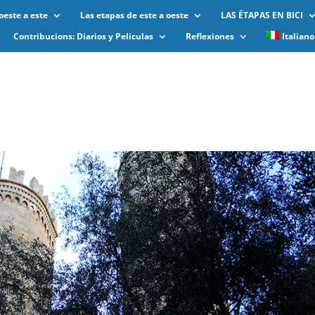
oeste a este
Las etapas de este a oeste
LAS ÉTAPAS EN BICI
Contribucions: Diarios y Peliculas
Reflexiones
Italiano