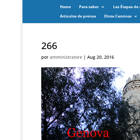
Home
Para saber
Las Étapas de 
Articulos de prensa
Otros Caminos
266
por
amministratore
|
Aug 20, 2016