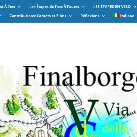
t À l’est
Les Étapes de l’est À l’ouest
LES ÉTAPES EN VELO
Contributions: Carnets et Films
Réflexions
Italiano