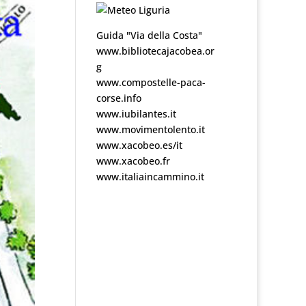
Guida "Via della Costa"
www.bibliotecajacobea.or
g
www.compostelle-paca-
corse.info
www.iubilantes.it
www.movimentolento.it
www.xacobeo.es/it
www.xacobeo.fr
www.italiaincammino.it