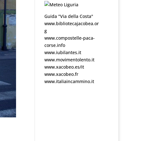
Guida "Via della Costa"
www.bibliotecajacobea.or
g
www.compostelle-paca-
corse.info
www.iubilantes.it
www.movimentolento.it
www.xacobeo.es/it
www.xacobeo.fr
www.italiaincammino.it