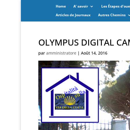
Home
A’ savoir
Les Étapes d’oues
Articles de Journaux
Autres Chemins
OLYMPUS DIGITAL C
par
amministratore
|
Août 14, 2016