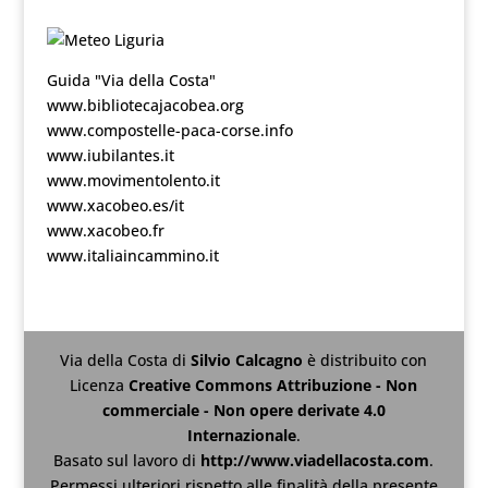
Guida "Via della Costa"
www.bibliotecajacobea.org
www.compostelle-paca-corse.info
www.iubilantes.it
www.movimentolento.it
www.xacobeo.es/it
www.xacobeo.fr
www.italiaincammino.it
Via della Costa
di
Silvio Calcagno
è distribuito con
Licenza
Creative Commons Attribuzione - Non
commerciale - Non opere derivate 4.0
Internazionale
.
Basato sul lavoro di
http://www.viadellacosta.com
.
Permessi ulteriori rispetto alle finalità della presente