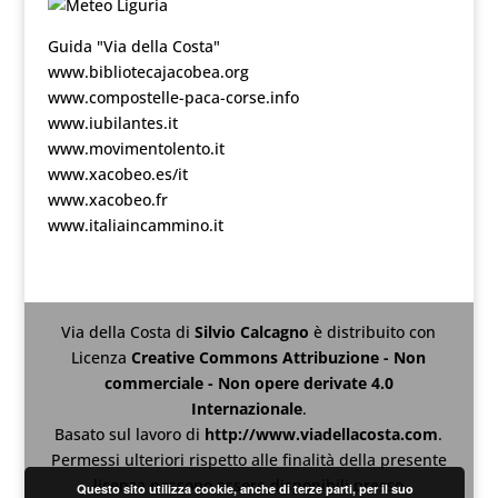
Guida "Via della Costa"
www.bibliotecajacobea.org
www.compostelle-paca-corse.info
www.iubilantes.it
www.movimentolento.it
www.xacobeo.es/it
www.xacobeo.fr
www.italiaincammino.it
Via della Costa
di
Silvio Calcagno
è distribuito con
Licenza
Creative Commons Attribuzione - Non
commerciale - Non opere derivate 4.0
Internazionale
.
Basato sul lavoro di
http://www.viadellacosta.com
.
Permessi ulteriori rispetto alle finalità della presente
licenza possono essere disponibili presso
Questo sito utilizza cookie, anche di terze parti, per il suo